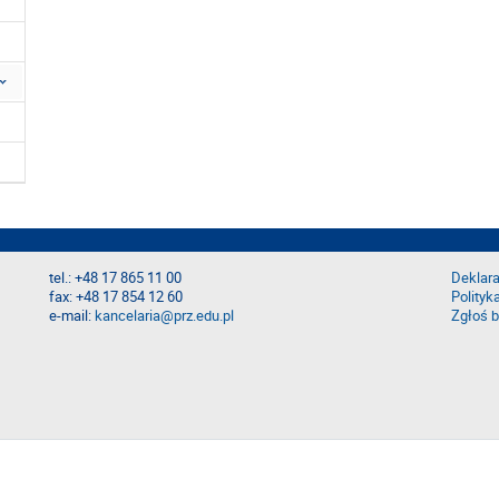
tel.: +48 17 865 11 00
Deklara
fax: +48 17 854 12 60
Polityk
e-mail:
kancelaria@prz.edu.pl
Zgłoś b