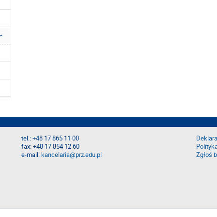
tel.: +48 17 865 11 00
Deklara
fax: +48 17 854 12 60
Polityk
e-mail:
kancelaria@prz.edu.pl
Zgłoś b