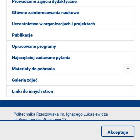
Prowadzone zajęcia dydaktyczne
Główne zainteresowania naukowe
Uczestnictwo w organizacjach i projektach
Publikacje
Opracowane programy
Najczęściej zadawane pytania
Materiały do pobrania
Galeria zdjęć
Linki do innych stron
Politechnika Rzeszowska im. Ignacego Łukasiewicza
al. Powstańców Warszawy 12
35-029 Rzeszów
Akceptuję
tel.: +48 17 865 11 00