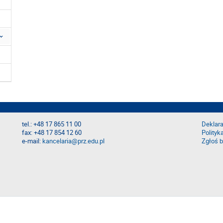
tel.: +48 17 865 11 00
Deklara
fax: +48 17 854 12 60
Polityk
e-mail:
kancelaria@prz.edu.pl
Zgłoś b